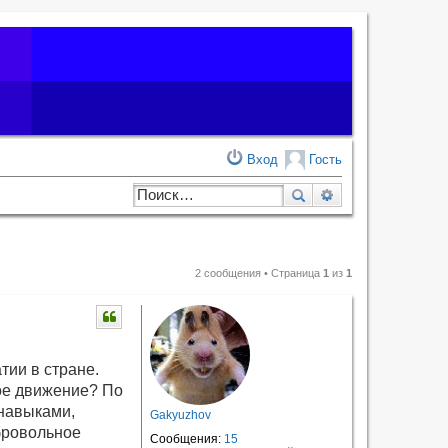
Вход
Гость
Поиск
Расширенный по
2 сообщения • Страница
1
из
1
тии в стране.
кое движение? По
 навыками,
Gakyuzhov
бровольное
Сообщения:
15