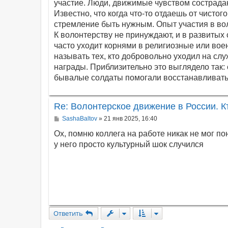
е
участие. Люди, движимые чувством сострада
Известно, что когда что-то отдаешь от чистог
стремление быть нужным. Опыт участия в вол
К волонтерству не принуждают, и в развитых
часто уходит корнями в религиозные или во
называть тех, кто добровольно уходил на служ
награды. Приблизительно это выглядело так:
бывалые солдаты помогали восстанавливать
Re: Волонтерское движение в России. К
С
SashaBaltov
»
21 янв 2025, 16:40
о
о
Ох, помню коллега на работе никак не мог по
б
у него просто культурный шок случился
щ
е
н
и
е
Ответить