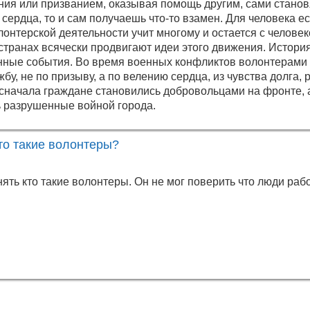
ния или призванием, оказывая помощь другим, сами станов
о сердца, то и сам получаешь что-то взамен. Для человека е
онтерской деятельности учит многому и остается с человек
 странах всячески продвигают идеи этого движения. Истори
енные события. Во время военных конфликтов волонтерами
бу, не по призыву, а по велению сердца, из чувства долга,
 сначала граждане становились добровольцами на фронте, 
 разрушенные войной города.
то такие волонтеры?
нять кто такие волонтеры. Он не мог поверить что люди раб