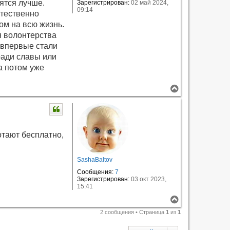
ятся лучше.
Зарегистрирован:
02 май 2024,
09:14
стественно
ом на всю жизнь.
я волонтерства
 впервые стали
 ради славы или
а потом уже
В
е
р
н
у
т
ь
отают бесплатно,
с
я
к
н
SashaBaltov
а
Сообщения:
7
ч
Зарегистрирован:
03 окт 2023,
а
15:41
л
у
В
е
2 сообщения • Страница
1
из
1
р
н
у