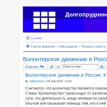
Долгопруднен
Ссылки
Список форумов
Обсуждения
Вопросы юристу
Волонтерское движение в Росс
П
Ответить
Волонтерское движение в России. К
С
Gakyuzhov
»
20 янв 2025, 13:01
о
о
Считается, что волонтерство является показ
б
Слово “волонтерство” происходит от латинск
щ
е
сути, это деятельность, когда человек по св
н
опытом или оказывает помощь тем, кто в не
и